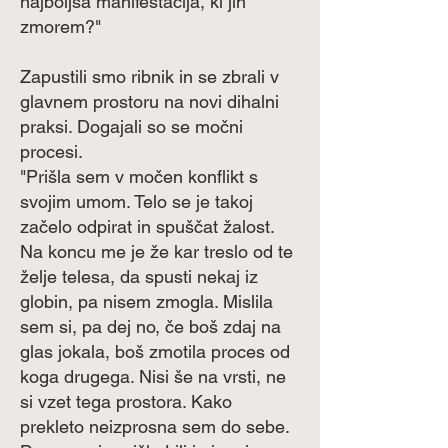
najboljša manifestacija, ki jih
zmorem?"
Zapustili smo ribnik in se zbrali v
glavnem prostoru na novi dihalni
praksi. Dogajali so se močni
procesi.
"Prišla sem v močen konflikt s
svojim umom. Telo se je takoj
začelo odpirat in spuščat žalost.
Na koncu me je že kar treslo od te
želje telesa, da spusti nekaj iz
globin, pa nisem zmogla. Mislila
sem si, pa dej no, če boš zdaj na
glas jokala, boš zmotila proces od
koga drugega. Nisi še na vrsti, ne
si vzet tega prostora. Kako
prekleto neizprosna sem do sebe.