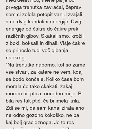
prvega trenutka zavračal, čeprav
sem si želela potopit vanj. Izvajali
smo dvig kundalini energije. Dvig
energije od čakre do čakre prek
različnih gibov. Skakali smo, krožili
z boki, boksali in dihali. Višje čakre
so prinesle tudi več gibanja
naokrog.
"Na trenutke naporno, kot so zame
vse stvari, za katere ne vem, kdaj
se bodo končale. Koliko časa bom
morala še tako skakati, zakaj
moram bit ptica, nerodno mi je. Bi
bila res tak ptič, če bi imela krila.
Zdi se mi, da sem kanalizirala eno
nerodno gozdno kokoško, ne pa
kaj bolj gracioznega. Je to res