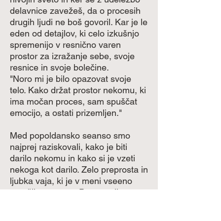
delavnice zavežeš, da o procesih
drugih ljudi ne boš govoril. Kar je le
eden od detajlov, ki celo izkušnjo
spremenijo v resnično varen
prostor za izražanje sebe, svoje
resnice in svoje bolečine.
"Noro mi je bilo opazovat svoje
telo. Kako držat prostor nekomu, ki
ima močan proces, sam spuščat
emocijo, a ostati prizemljen."
Med popoldansko seanso smo
najprej raziskovali, kako je biti
darilo nekomu in kako si je vzeti
nekoga kot darilo. Zelo preprosta in
ljubka vaja, ki je v meni vseeno
sprožila procese. Presenetilo me
je, kako hitro sem vedela, kaj si
želim od vsakega človeka vzeti in