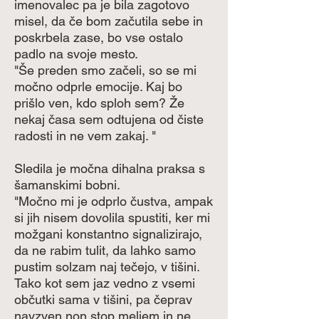
imenovalec pa je bila zagotovo
misel, da če bom začutila sebe in
poskrbela zase, bo vse ostalo
padlo na svoje mesto.
"Še preden smo začeli, so se mi
močno odprle emocije. Kaj bo
prišlo ven, kdo sploh sem? Že
nekaj časa sem odtujena od čiste
radosti in ne vem zakaj. "
Sledila je močna dihalna praksa s
šamanskimi bobni.
"Močno mi je odprlo čustva, ampak
si jih nisem dovolila spustiti, ker mi
možgani konstantno signalizirajo,
da ne rabim tulit, da lahko samo
pustim solzam naj tečejo, v tišini.
Tako kot sem jaz vedno z vsemi
občutki sama v tišini, pa čeprav
navzven non stop meljem in ne