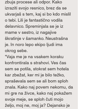
zbuja procese ali odpor. Kako
izraziti svojo resnico, brez da se
ukvarjaš s tem, kaj si bo kdo mislil
o tebi. Lili je fantastično vodila
delavnico. Spreminjala se je iz
mame v sestro, iz nagajive
škratinje v šamanko. Neustrašna
je. In noro lepo ekipo ljudi ima
okrog sebe.
"Vaja me je na vsakem koraku
konfrontirala s strahovi. Ves čas
sem se potila, stokrat sem hotela
kar zbežat, ker mi je bilo težko,
spraševala sem se ali bom sploh
znala. Kako naj povem nekomu, da
mi gre na živce, kako naj pokažem
svoje meje, se sploh čuti mojo
željo, moj ne, moj ja? Dejansko je