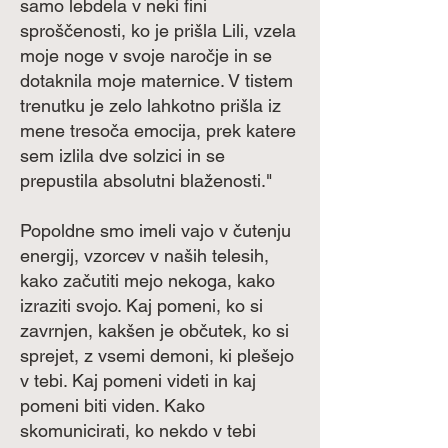
samo lebdela v neki fini
sproščenosti, ko je prišla Lili, vzela
moje noge v svoje naročje in se
dotaknila moje maternice. V tistem
trenutku je zelo lahkotno prišla iz
mene tresoča emocija, prek katere
sem izlila dve solzici in se
prepustila absolutni blaženosti."
Popoldne smo imeli vajo v čutenju
energij, vzorcev v naših telesih,
kako začutiti mejo nekoga, kako
izraziti svojo. Kaj pomeni, ko si
zavrnjen, kakšen je občutek, ko si
sprejet, z vsemi demoni, ki plešejo
v tebi. Kaj pomeni videti in kaj
pomeni biti viden. Kako
skomunicirati, ko nekdo v tebi