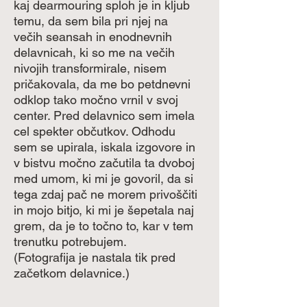
kaj dearmouring sploh je in kljub
temu, da sem bila pri njej na
večih seansah in enodnevnih
delavnicah, ki so me na večih
nivojih transformirale, nisem
pričakovala, da me bo petdnevni
odklop tako močno vrnil v svoj
center. Pred delavnico sem imela
cel spekter občutkov. Odhodu
sem se upirala, iskala izgovore in
v bistvu močno začutila ta dvoboj
med umom, ki mi je govoril, da si
tega zdaj pač ne morem privoščiti
in mojo bitjo, ki mi je šepetala naj
grem, da je to točno to, kar v tem
trenutku potrebujem.
(Fotografija je nastala tik pred
začetkom delavnice.)