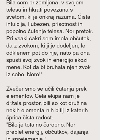
Bila sem prizemljena, v svojem
telesu in hkrati povezana s
svetom, ki je onkraj razuma. Čista
intuicija, ljubezen, prisotnost in
popolno čutenje telesa. Nor pretok.
Pri vsaki čakri sem imela občutek,
da z zvokom, ki ji je dodeljen, le
odklenem pot do nje, nato pa ona
spusti svoj zvok in energijo skozi
mene. Kot da bi bruhala njen zvok
iz sebe. Noro!"
Zvečer smo se učili čutenja prek
elementov. Cela ekipa nam je
držala prostor, bili so kot družina
nekih elementarnih bitij iz katerih
šprica čista radost.
"Bilo je totalno čarobno. Nor
preplet energij, občutkov, dajanja
in sprejemanja."