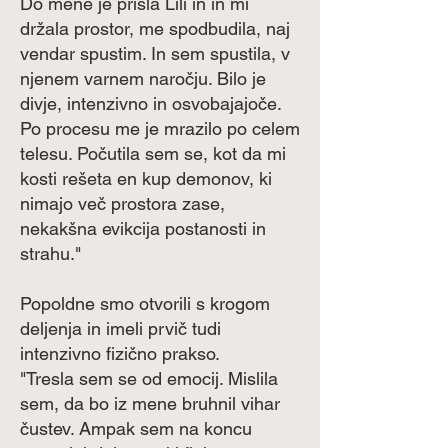
Do mene je prišla Lili in in mi
držala prostor, me spodbudila, naj
vendar spustim. In sem spustila, v
njenem varnem naročju. Bilo je
divje, intenzivno in osvobajajoče.
Po procesu me je mrazilo po celem
telesu. Počutila sem se, kot da mi
kosti rešeta en kup demonov, ki
nimajo več prostora zase,
nekakšna evikcija postanosti in
strahu."
Popoldne smo otvorili s krogom
deljenja in imeli prvič tudi
intenzivno fizično prakso.
"Tresla sem se od emocij. Mislila
sem, da bo iz mene bruhnil vihar
čustev. Ampak sem na koncu