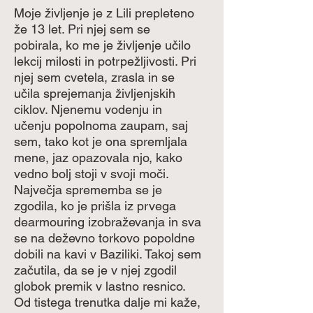
Moje življenje je z Lili prepleteno
že 13 let. Pri njej sem se
pobirala, ko me je življenje učilo
lekcij milosti in potrpežljivosti. Pri
njej sem cvetela, zrasla in se
učila sprejemanja življenjskih
ciklov. Njenemu vodenju in
učenju popolnoma zaupam, saj
sem, tako kot je ona spremljala
mene, jaz opazovala njo, kako
vedno bolj stoji v svoji moči.
Največja sprememba se je
zgodila, ko je prišla iz prvega
dearmouring izobraževanja in sva
se na deževno torkovo popoldne
dobili na kavi v Baziliki. Takoj sem
začutila, da se je v njej zgodil
globok premik v lastno resnico.
Od tistega trenutka dalje mi kaže,