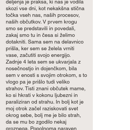
deljenja je praksa, ki nas je vodila
skozi vse dni, kot nekakšna stična
točka vseh nas, naših procesov,
naših občutkov. V prvem krogu
smo se predstavili in povedali,
zakaj smo tu in česa si želimo
dotakniti. Sama sem na delavnico
prišla, ker sem se želela vrniti
vase, začutiti svojo energijo.
Zadnje 4 leta sem se ukvarjala z
nosečnostjo in dojenčkom, bila
sem v enosti s svojim otrokom, s to
vlogo pa je prišlo tudi veliko
strahov. Tisti znani občutek mame,
ko si hkrati v kokonu ljubezni in
paraliziran od strahu. In bolj kot je
moj otrok začel raziskovati svet
okrog sebe, bolj me je bilo strah,
da se mu bo zgodilo nekaj
groznega. Popolnoma naraven