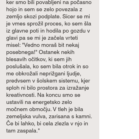
ker smo bili povabljeni na počasno
hojo in sem se zelo povezala z
zemljo skozi podplate. Sicer se mi
je vmes sprožil proces, ko sem šla
iz glavne poti in hodila po gozdu v
glavi pa se mi je začela vrteti
misel: "Vedno moraš bit nekaj
posebnega!" Ostanek nekih
blesavih očitkov, ki sem jih
poslušala, ko sem bila otrok in so
me obkrožali neprižgani ljudje,
predvsem v šolskem sistemu, kjer
sploh ni bilo prostora za izražanje
kreativnosti. Na koncu smo se
ustavili na energetsko zelo
močnem območju. V tleh je bila
zemeljska vulva, zarisana s kamni.
Če bi lahko, bi cela zlezla v njo in
tam zaspala."