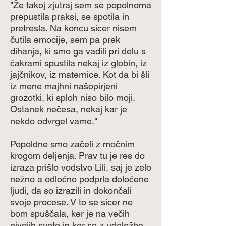
"Že takoj zjutraj sem se popolnoma
prepustila praksi, se spotila in
pretresla. Na koncu sicer nisem
čutila emocije, sem pa prek
dihanja, ki smo ga vadili pri delu s
čakrami spustila nekaj iz globin, iz
jajčnikov, iz maternice. Kot da bi šli
iz mene majhni našopirjeni
grozotki, ki sploh niso bilo moji.
Ostanek nečesa, nekaj kar je
nekdo odvrgel vame."
Popoldne smo začeli z močnim
krogom deljenja. Prav tu je res do
izraza prišlo vodstvo Lili, saj je zelo
nežno a odločno podprla določene
ljudi, da so izrazili in dokončali
svoje procese. V to se sicer ne
bom spuščala, ker je na večih
nivojih sveto in ker se z udeležbo