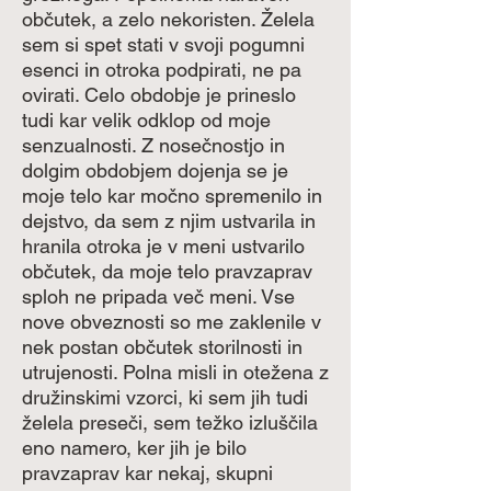
občutek, a zelo nekoristen. Želela
sem si spet stati v svoji pogumni
esenci in otroka podpirati, ne pa
ovirati. Celo obdobje je prineslo
tudi kar velik odklop od moje
senzualnosti. Z nosečnostjo in
dolgim obdobjem dojenja se je
moje telo kar močno spremenilo in
dejstvo, da sem z njim ustvarila in
hranila otroka je v meni ustvarilo
občutek, da moje telo pravzaprav
sploh ne pripada več meni. Vse
nove obveznosti so me zaklenile v
nek postan občutek storilnosti in
utrujenosti. Polna misli in otežena z
družinskimi vzorci, ki sem jih tudi
želela preseči, sem težko izluščila
eno namero, ker jih je bilo
pravzaprav kar nekaj, skupni