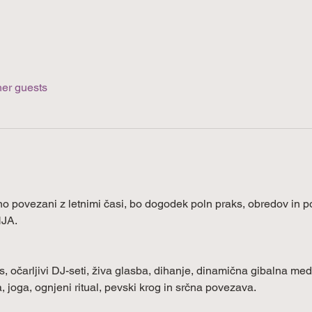
her guests
 povezani z letnimi časi, bo dogodek poln praks, obredov in 
JA.
s, očarljivi DJ-seti, živa glasba, dihanje, dinamična gibalna medi
, joga, ognjeni ritual, pevski krog in srčna povezava.