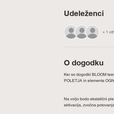
Udeleženci
+ 1 ot
O dogodku
Ker so dogodki BLOOM tesno
POLETJA in elementa OGN
Na voljo bodo ekstatični ple
aktivacija, zvočna potovanja