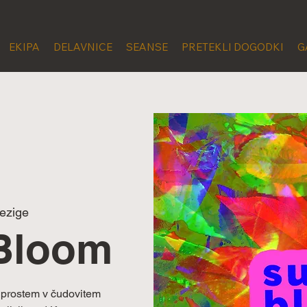
EKIPA
DELAVNICE
SEANSE
PRETEKLI DOGODKI
G
ezige
Bloom
 prostem v čudovitem