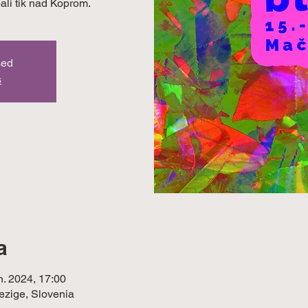
ali tik nad Koprom.
sed
s
a
un. 2024, 17:00
ezige, Slovenia