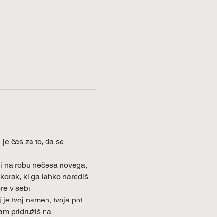
 je čas za to, da se 
 si na robu nečesa novega, 
 korak, ki ga lahko narediš 
re v sebi.
 je tvoj namen, tvoja pot.
nam pridružiš na 