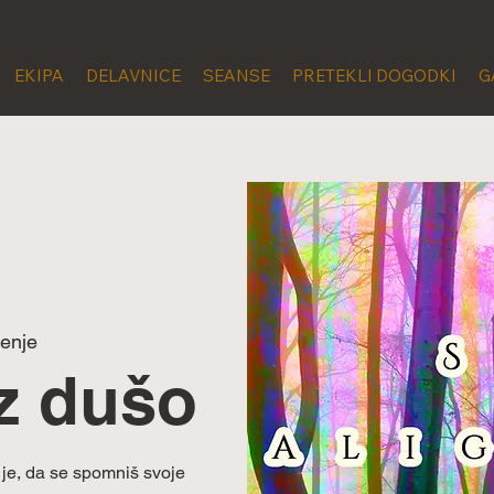
EKIPA
DELAVNICE
SEANSE
PRETEKLI DOGODKI
G
lenje
 z dušo
i je, da se spomniš svoje