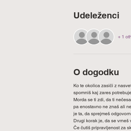
Udeleženci
+ 1 ot
O dogodku
Ko te okolica zasiči z nasvet
spomniš kaj zares potrebuje
Morda se ti zdi, da ti nečes
pa enostavno ne znaš ali ne 
je ta, da sprejmeš odgovorno
Drugi korak je, da se vrneš v
Če čutiš pripravljenost za sk