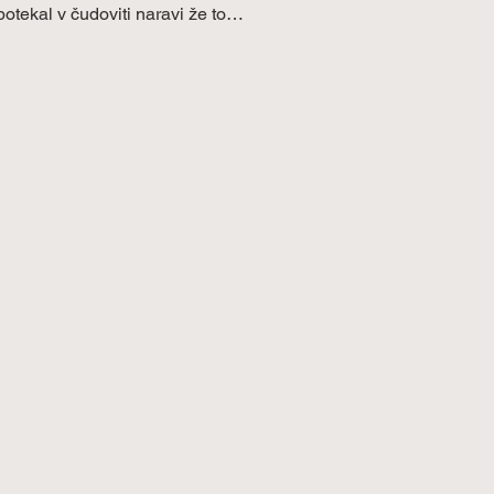
potekal v čudoviti naravi že to…