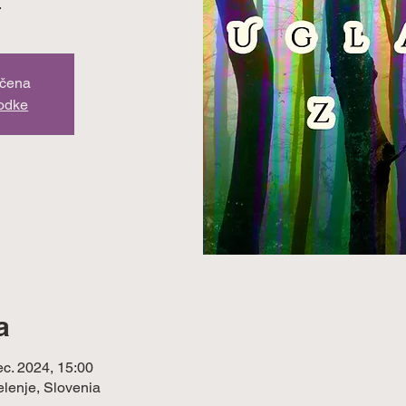
.
učena
godke
a
ec. 2024, 15:00
elenje, Slovenia