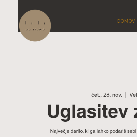
DOMOV
čet., 28. nov.
  |  
Ve
Uglasitev
Največje darilo, ki ga lahko podariš seb