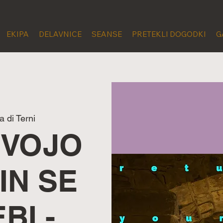
EKIPA
DELAVNICE
SEANSE
PRETEKLI DOGODKI
G
a di Terni
SVOJO
IN SE
BI -