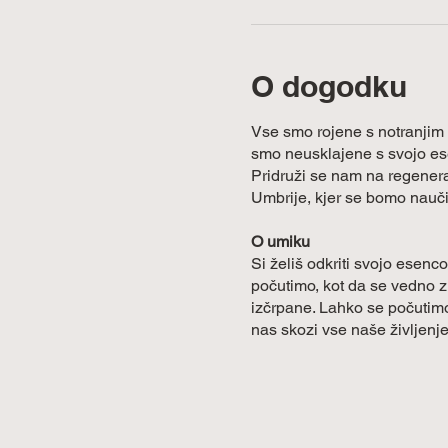
O dogodku
Vse smo rojene s notranjim z
smo neusklajene s svojo ese
Pridruži se nam na regener
Umbrije, kjer se bomo naučile
O umiku
Si želiš odkriti svojo esenc
počutimo, kot da se vedno z
izčrpane. Lahko se počutimo,
nas skozi vse naše življenje
nas ideja, ki jo imamo o se
Vrnitev vase ne rabi biti tež
bo podprlo in naučilo, da boš
notranji glas bo dovolj jase