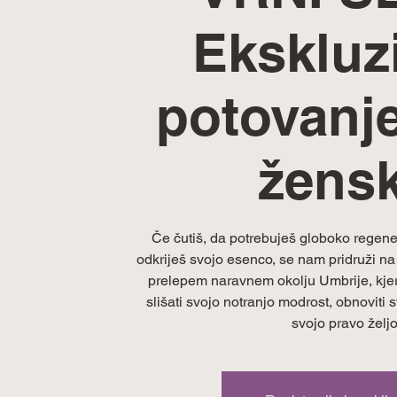
Ekskluz
potovanje
žens
Če čutiš, da potrebuješ globoko regener
odkriješ svojo esenco, se nam pridruži na
prelepem naravnem okolju Umbrije, kje
slišati svojo notranjo modrost, obnoviti sv