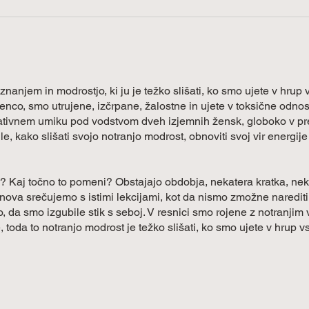
nanjem in modrostjo, ki ju je težko slišati, ko smo ujete v hrup 
nco, smo utrujene, izčrpane, žalostne in ujete v toksične odnos
ativnem umiku pod vodstvom dveh izjemnih žensk, globoko v p
, kako slišati svojo notranjo modrost, obnoviti svoj vir energije 
o? Kaj točno to pomeni? Obstajajo obdobja, nekatera kratka, nek
nova srečujemo s istimi lekcijami, kot da nismo zmožne naredi
 da smo izgubile stik s seboj. V resnici smo rojene z notranjim 
, toda to notranjo modrost je težko slišati, ko smo ujete v hrup 
bi, ne pa naša resnična esenca.
ka. V svoje življenje vključi majhne rituale in dnevne prakse, pov
 bolj prisotna in da boš lahko globoko in pozorno prisluhnila seb
n, da ga boš lahko slišala. Ustvarila boš prostor in se povezala s