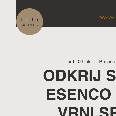
DOMOV
pet., 04. okt.
  |  
Provinci
ODKRIJ 
ESENCO 
VRNI SE