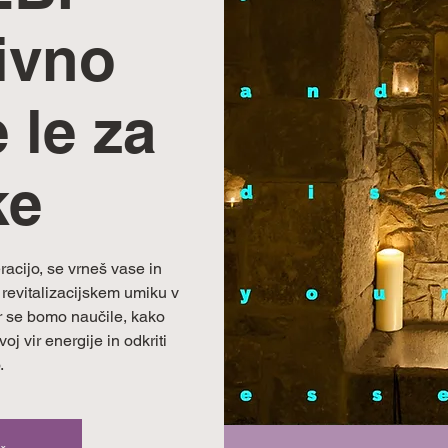
ivno
 le za
ke
acijo, se vrneš vase in
 revitalizacijskem umiku v
r se bomo naučile, kako
oj vir energije in odkriti