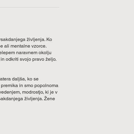
vsakdanjega življenja. Ko
e ali mentalne vzorce.
relepem naravnem okolju
in odkriti svojo pravo željo.
atera daljša, ko se
ti premika in smo popolnoma
vedenjem, modrostjo, ki je v
vsakdanjega življenja. Žene
eži se z naravo in vse to te
i. Svet se bo utišal in tvoj
 prizemljujočo energijo