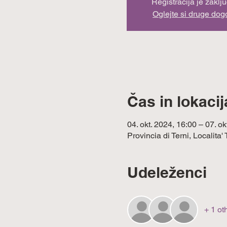
Registracija je zaklj
Oglejte si druge do
Čas in lokacij
04. okt. 2024, 16:00 – 07. ok
Provincia di Terni, Localita'
Udeleženci
+ 1 ot