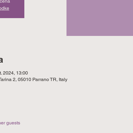
učena
godke
a
t. 2024, 13:00
 Tarina 2, 05010 Parrano TR, Italy
her guests