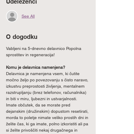
Udeleženci
See All
O dogodku
Vabljeni na 5-dnevno delavnico Popolna 
sprostitev in regeneracija!
Komu je delavnica namenjena?
Delavnica je namenjena vsem, ki čutite 
močno željo po povezovanju s čisto naravo, 
izkustvu preprostosti življenja, mentalnem 
razstrupljanju (brez telefonov, računalnika) 
in biti v miru, ljubezni in ustvarjalnosti.
Imate občutek, da se morate pred 
dejanskim (družinskim) dopustom resetirati, 
morda to poletje nimate veliko prostih dni in 
želite čas, ki ga imate, polno izkoristiti ali pa 
si želite privoščiti nekaj drugačnega in 