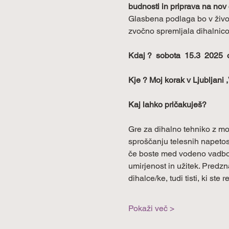
budnosti in priprava na nov
Glasbena podlaga bo v živo,
zvočno spremljala dihalnico,
Kdaj ?  sobota  15.3  2025 
Kje ? Moj korak v Ljubljani ,
Kaj lahko pričakuješ?
Gre za dihalno tehniko z moč
sproščanju telesnih napetost
če boste med vodeno vadbo kd
umirjenost in užitek. Predzn
dihalce/ke, tudi tisti, ki ste
Pokaži več >