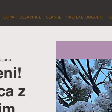
EKIPA
DELAVNICE
SEANSE
PRETEKLI DOGODKI
G
bljana
eni!
ca z
im