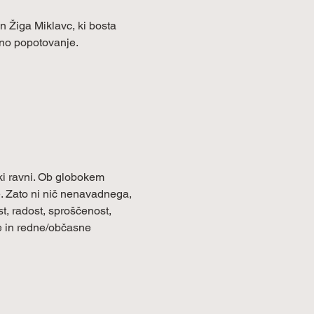
 Žiga Miklavc, ki bosta 
čno popotovanje.
ki ravni. Ob globokem 
e. Zato ni nič nenavadnega, 
t, radost, sproščenost, 
ve in redne/občasne 