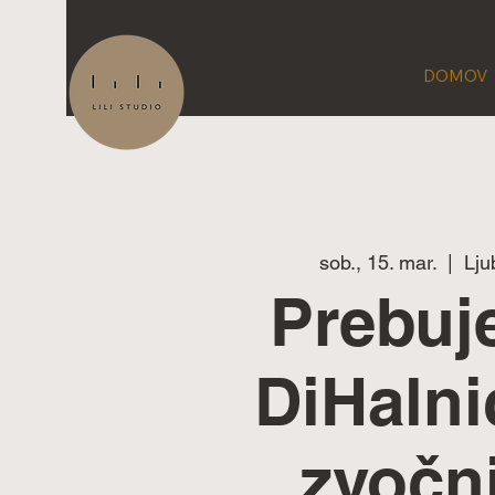
DOMOV
sob., 15. mar.
  |  
Lju
Prebuj
DiHalni
zvočn