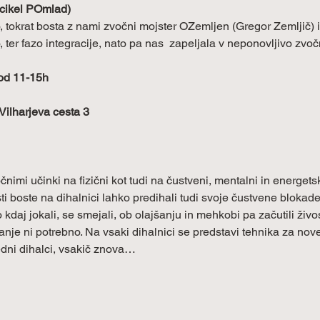
 cikel POmlad)
 tokrat bosta z nami zvočni mojster OZemljen (Gregor Zemljič) in
 ter fazo integracije, nato pa nas  zapeljala v neponovljivo zvo
 od 11-15h
Vilharjeva cesta 3 
nimi učinki na fizični kot tudi na čustveni, mentalni in energets
i boste na dihalnici lahko predihali tudi svoje čustvene blokad
aj jokali, se smejali, ob olajšanju in mehkobi pa začutili živos
anje ni potrebno. Na vsaki dihalnici se predstavi tehnika za no
 redni dihalci, vsakič znova…