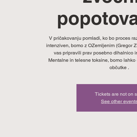
popotov
V pričakovanju pomladi, ko bo proces raz
intenziven, bomo z OZemljenim (Gregor Ze
vas pripravili prav posebno dihalnico 
Mentalne in telesne toksine, bomo lahko o
občutke .
Tickets are not on 
See other event