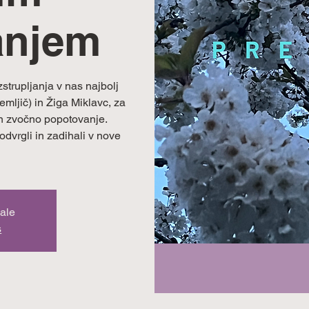
anjem
strupljanja v nas najbolj
mljič) in Žiga Miklavc, za
in zvočno popotovanje.
dvrgli in zadihali v nove
sale
s