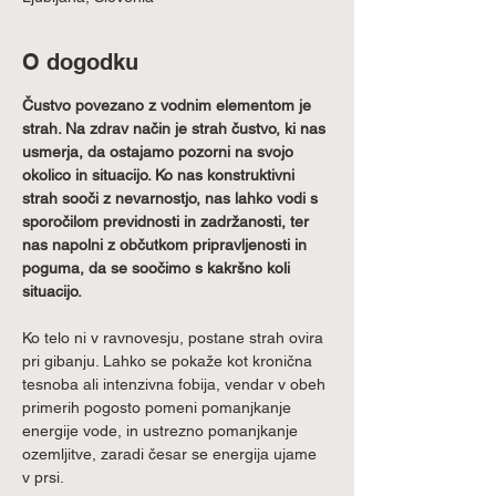
O dogodku
Čustvo povezano z vodnim elementom je 
strah. Na zdrav način je strah čustvo, ki nas 
usmerja, da ostajamo pozorni na svojo 
okolico in situacijo. Ko nas konstruktivni 
strah sooči z nevarnostjo, nas lahko vodi s 
sporočilom previdnosti in zadržanosti, ter 
nas napolni z občutkom pripravljenosti in 
poguma, da se soočimo s kakršno koli 
situacijo. 
Ko telo ni v ravnovesju, postane strah ovira 
pri gibanju. Lahko se pokaže kot kronična 
tesnoba ali intenzivna fobija, vendar v obeh 
primerih pogosto pomeni pomanjkanje 
energije vode, in ustrezno pomanjkanje 
ozemljitve, zaradi česar se energija ujame 
v prsi. 