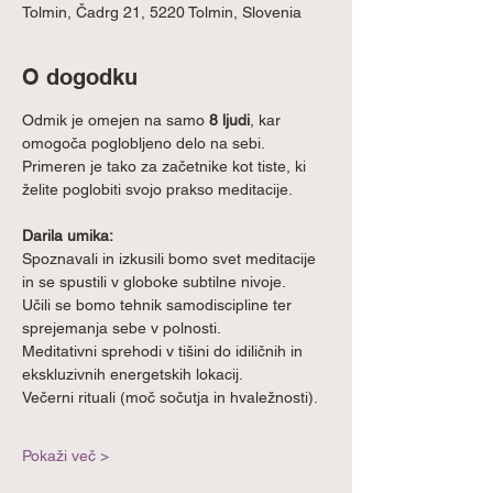
Tolmin, Čadrg 21, 5220 Tolmin, Slovenia
O dogodku
Odmik je omejen na samo 
8 ljudi
, kar 
omogoča poglobljeno delo na sebi. 
Primeren je tako za začetnike kot tiste, ki 
želite poglobiti svojo prakso meditacije.
Darila umika:
Spoznavali in izkusili bomo svet meditacije 
in se spustili v globoke subtilne nivoje.
Učili se bomo tehnik samodiscipline ter 
sprejemanja sebe v polnosti.
Meditativni sprehodi v tišini do idiličnih in 
ekskluzivnih energetskih lokacij.
Večerni rituali (moč sočutja in hvaležnosti).
Pokaži več >