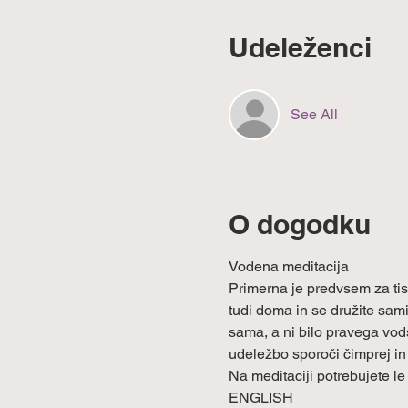
Udeleženci
See All
O dogodku
Vodena meditacija
Primerna je predvsem za tist
tudi doma in se družite sami 
sama, a ni bilo pravega vods
udeležbo sporoči čimprej in 
Na meditaciji potrebujete l
ENGLISH