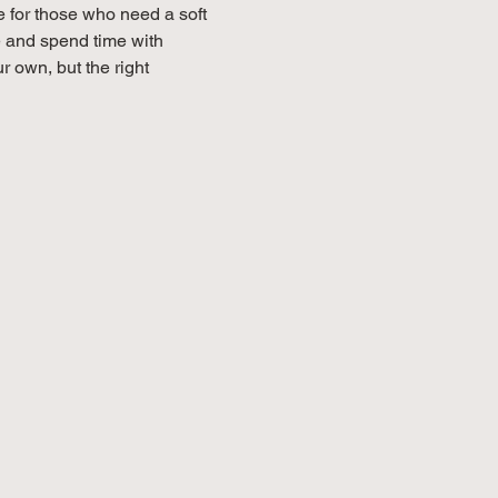
e for those who need a soft 
e and spend time with 
 own, but the right 