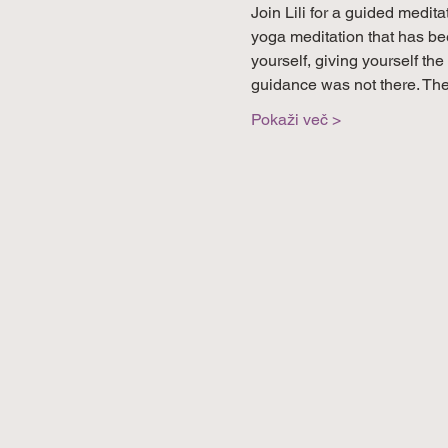
Join Lili for a guided medita
yoga meditation that has bee
yourself, giving yourself th
guidance was not there. Th
Pokaži več >