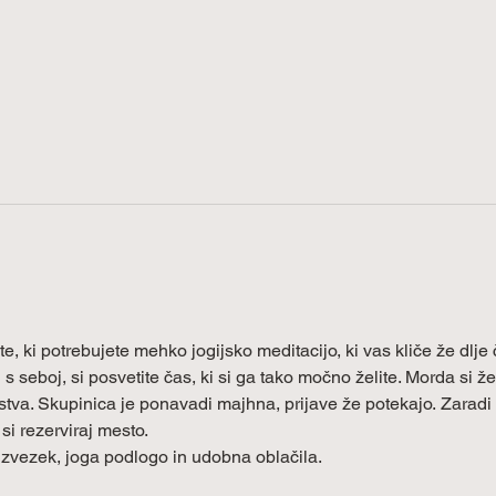
e, ki potrebujete mehko jogijsko meditacijo, ki vas kliče že dlje 
s seboj, si posvetite čas, ki si ga tako močno želite. Morda si že
tva. Skupinica je ponavadi majhna, prijave že potekajo. Zaradi 
si rezerviraj mesto.
e zvezek, joga podlogo in udobna oblačila.