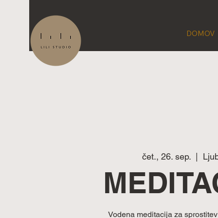
DOMOV
čet., 26. sep.
  |  
Lju
MEDITA
Vodena meditacija za sprostite