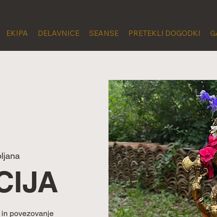
EKIPA
DELAVNICE
SEANSE
PRETEKLI DOGODKI
G
bljana
CIJA
v in povezovanje