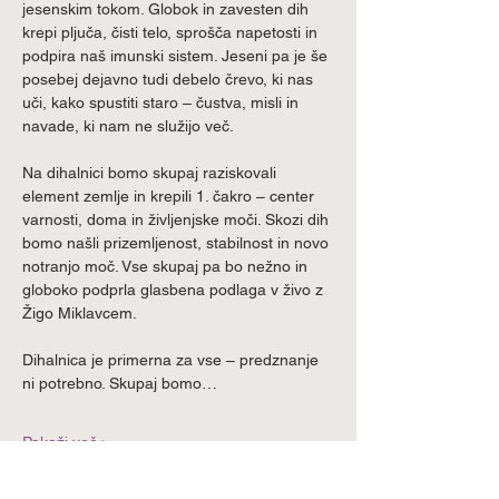
jesenskim tokom. Globok in zavesten dih 
krepi pljuča, čisti telo, sprošča napetosti in 
podpira naš imunski sistem. Jeseni pa je še 
posebej dejavno tudi debelo črevo, ki nas 
uči, kako spustiti staro – čustva, misli in 
navade, ki nam ne služijo več.
Na dihalnici bomo skupaj raziskovali 
element zemlje in krepili 1. čakro – center 
varnosti, doma in življenjske moči. Skozi dih 
bomo našli prizemljenost, stabilnost in novo 
notranjo moč. Vse skupaj pa bo nežno in 
globoko podprla glasbena podlaga v živo z 
Žigo Miklavcem.
Dihalnica je primerna za vse – predznanje 
ni potrebno. Skupaj bomo…
Pokaži več >