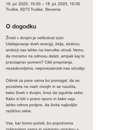
16. jul. 2025, 16:00 – 18. jul. 2025, 16:00
Truške, 6273 Truške, Slovenia
O dogodku
Živeti v dvojini je velikokrat izziv. 
Usklajevanje dveh energij, želja, strahov, 
ambicij nas lahko na trenutke utrudi. Vemo, 
da moramo na odnosu delati, ampak kaj to 
pravzaprav pomeni? Cikli prepiranja, 
nezadovoljstva, nepovezanosti nas utrudijo.
Odmik za pare vama bo pomagal, da se 
povežeta na vseh nivojih in se naučita, 
kako živeti v dvojini, brez da izgubita sebe. 
Kako si biti v pravo oporo in kako vaju 
lahko odnos podpre, da živita najboljšo 
različico sebe.
Vse, kar bomo počeli, bo popolnoma 
prilagojeno vama in vajinemu procesu v 