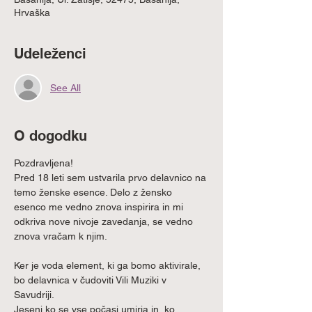
Hrvaška
Udeleženci
See All
O dogodku
Pozdravljena!
Pred 18 leti sem ustvarila prvo delavnico na 
temo ženske esence. Delo z žensko 
esenco me vedno znova inspirira in mi 
odkriva nove nivoje zavedanja, se vedno 
znova vračam k njim.
Ker je voda element, ki ga bomo aktivirale, 
bo delavnica v čudoviti Vili Muziki v 
Savudriji.
Jeseni ko se vse počasi umirja in, ko 