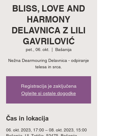
BLISS, LOVE AND
HARMONY
DELAVNICA Z LILI
GAVRILOVIĆ
pet., 06. okt.
  |  
Bašanija
Nežna Dearmouring Delavnica - odpiranje
telesa in srca.
Registracija je zaključena
Oglejte si ostale dogodke
Čas in lokacija
06. okt. 2023, 17:00 – 08. okt. 2023, 15:00
Bašanija, Ul. Zatišje, 52475, Bašanija,