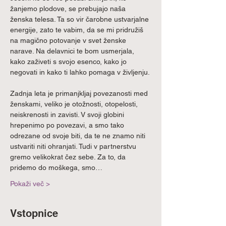
žanjemo plodove, se prebujajo naša 
ženska telesa. Ta so vir čarobne ustvarjalne 
energije, zato te vabim, da se mi pridružiš 
na magično potovanje v svet ženske 
narave. Na delavnici te bom usmerjala, 
kako zaživeti s svojo esenco, kako jo 
negovati in kako ti lahko pomaga v življenju.
Zadnja leta je primanjkljaj povezanosti med 
ženskami, veliko je otožnosti, otopelosti, 
neiskrenosti in zavisti. V svoji globini 
hrepenimo po povezavi, a smo tako 
odrezane od svoje biti, da te ne znamo niti 
ustvariti niti ohranjati. Tudi v partnerstvu 
gremo velikokrat čez sebe. Za to, da 
pridemo do moškega, smo…
Pokaži več >
Vstopnice