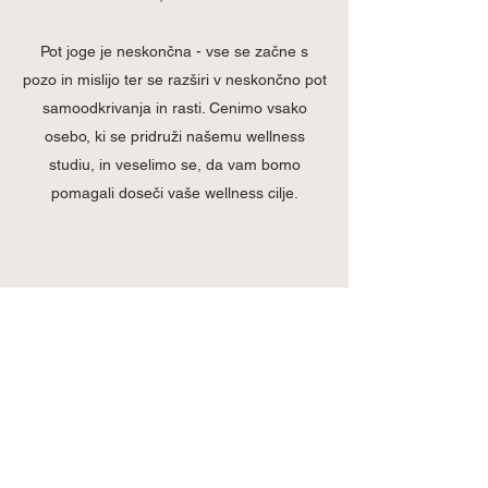
Pot joge je neskončna - vse se začne s
pozo in mislijo ter se razširi v neskončno pot
samoodkrivanja in rasti. Cenimo vsako
osebo, ki se pridruži našemu wellness
studiu, in veselimo se, da vam bomo
pomagali doseči vaše wellness cilje.
Prijava na novice
Pošlji