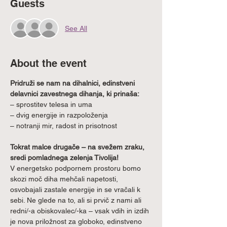
Guests
See All
About the event
Pridruži se nam na dihalnici, edinstveni 
delavnici zavestnega dihanja, ki prinaša:
– sprostitev telesa in uma
– dvig energije in razpoloženja
– notranji mir, radost in prisotnost
Tokrat malce drugače – na svežem zraku, 
sredi pomladnega zelenja Tivolija!
V energetsko podpornem prostoru bomo 
skozi moč diha mehčali napetosti, 
osvobajali zastale energije in se vračali k 
sebi. Ne glede na to, ali si prvič z nami ali 
redni/-a obiskovalec/-ka – vsak vdih in izdih 
je nova priložnost za globoko, edinstveno 