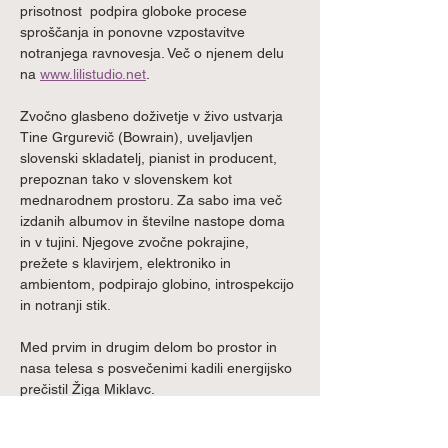
prisotnost  podpira globoke procese 
sproščanja in ponovne vzpostavitve 
notranjega ravnovesja. Več o njenem delu 
na 
www.lilistudio.net
.
Zvočno glasbeno doživetje v živo ustvarja 
Tine Grgurevič (Bowrain), uveljavljen 
slovenski skladatelj, pianist in producent, 
prepoznan tako v slovenskem kot 
mednarodnem prostoru. Za sabo ima več 
izdanih albumov in številne nastope doma 
in v tujini. Njegove zvočne pokrajine, 
prežete s klavirjem, elektroniko in 
ambientom, podpirajo globino, introspekcijo 
in notranji stik.
Med prvim in drugim delom bo prostor in 
nasa telesa s posvečenimi kadili energijsko 
prečistil Žiga Miklavc.
Kdaj: 12. 4. ob 17.00–20.00