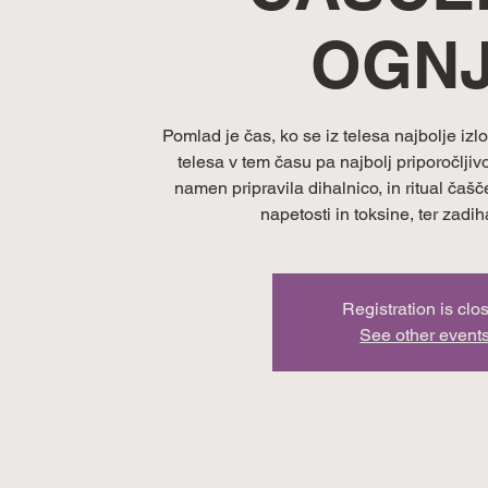
OGN
Pomlad je čas, ko se iz telesa najbolje izlo
telesa v tem času pa najbolj priporočljiv
namen pripravila dihalnico, in ritual čaš
napetosti in toksine, ter zadih
Registration is clo
See other event