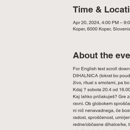
Time & Locat
Apr 20, 2024, 4:00 PM – 9:
Koper, 6000 Koper, Sloveni
About the eve
For English text scroll down
DIHALNICA (tokrat bo poudare
živo, ritual s smolami, pa b
Kdaj ? sobota 20.4 od 16.00
Kaj lahko pričakuješ? Gre za
ravni. Ob globokem sproščanj
ni nič nenavadnega, če boste
radost, sproščenost, umirjen
redne/občasne dihalce/ke, tud