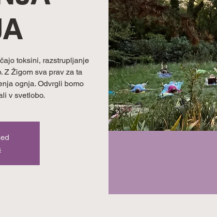
JA
čajo toksini, razstrupljanje
o. Z Žigom sva prav za ta
čenja ognja. Odvrgli bomo
ali v svetlobo.
sed
s