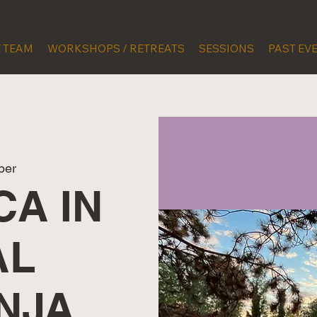
 TEAM
WORKSHOPS / RETREATS
SESSIONS
PAST EV
per
CA IN
AL
NJA