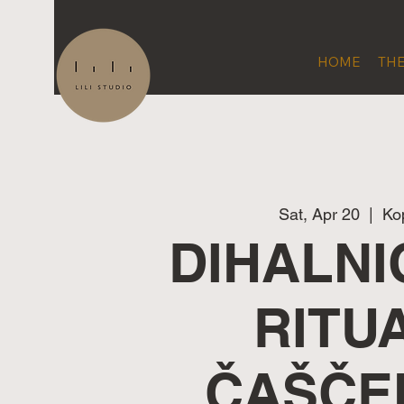
HOME
THE
Sat, Apr 20
  |  
Ko
DIHALNI
RITU
ČAŠČE