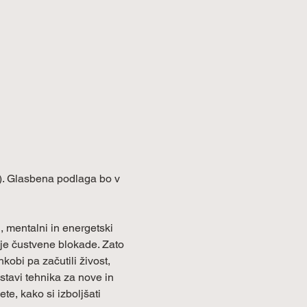
e). Glasbena podlaga bo v 
, mentalni in energetski 
oje čustvene blokade. Zato 
obi pa začutili živost, 
stavi tehnika za nove in 
te, kako si izboljšati 