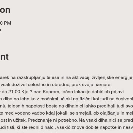
ion
00 PM
a
nt
k na razstrupljanju telesa in na aktivaciji življenjske energij
o vsak doživel celostno in obredno, prek svoje namere.
 do 21.00 Kje ? nad Koprom, točno lokacijo dobiš ob prijavi
 dihalno tehniko z močnimi učinki na fizični kot tudi na čustveni
u telesnih napetosti boste na dihalnici lahko predihali tudi sv
 med vodeno vadbo kdaj jokali, se smejali, ob olajšanju in mehk
ost in užitek. Predznanje ni potrebno. Na vsaki dihalnici se pred
i tisti, ki ste redni dihalci, vsakič znova dobite napotke in nasve